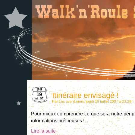
jeu
Itinéraire envisagé !
19
juil 07
Par Les aventuriers, jeudi 19 juillet 2007 à 23:29
::
Pour mieux comprendre ce que sera notre péripl
informations précieuses !...
Lire la suite