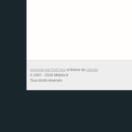
propulsé par DotClear
et thème de
Upinde
© 2007 - 2026 Mididix.fr
Tous droits réservés