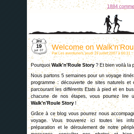
1884 comme
jeu
Welcome on Walk'n'Roul
19
juil 07
Par Les aventuriers, jeudi 19 juillet 2007 à 00:31
::
Pourquoi
Walk'n'Roule Story
? Et bien voilà la p
Nous partons 5 semaines pour un voyage itinér
programme : découverte de sites naturels et 
parcourant les différents Etats à pied et en bu
chacune de nos étapes, vous pourrez lire 
Walk'n'Roule Story
!
Grâce à ce blog vous pourrez nous accompagn
voyage. Vous trouverez ici toutes les inf
préparation et le déroulement de notre péripl