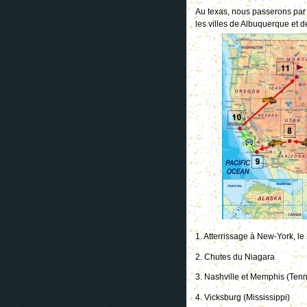
Au texas, nous passerons par l
les villes de Albuquerque et de
1. Atterrissage à New-York, l
2. Chutes du Niagara
3. Nashville et Memphis (Ten
4. Vicksburg (Mississippi)