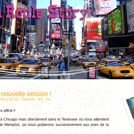
, nouvelle version !
ers, à 00:10
::
General
::
#9
::
rss
e affiné !!
s à Chicago mais directement dans le Tenessee où nous attendent
s de Memphis, où nous goûterons successivement aux joies de la