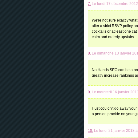
7.
Le lundi 17 décembre 2012
We're not sure exactly what
after a strict RSVP policy 
cocktails or at least one cat
calm and orderly upstairs.
8.
Le dimanche 13 janvier 201
No Hands SEO can be a bran
greatly increase rankings a
9.
Le mercredi 16 janvier 201
I just couldn't go away your
a person provide on your g
10.
Le lundi 21 janvier 2013 à