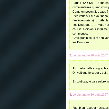
Parfait, YA + KA . . . pour l
commentaires quand vous p
Combien pèsent les sacs ?
Etes vous sûr d' avoir besoi
(les Aventuriers) . . . . Ah !
(les Doudous) . . . . Mais 
course, alors on s' inquièt
commence.
Gros gros bisous et bon ven
les Doudous
2.
Le dimanche 26 août 2007 
Ah quelle belle infographie 
On voit que le coeur y est... e
En tout cas, je vais suivre v
3.
Le dimanche 26 août 2007 
Faut bien l'avouer nos sacs 