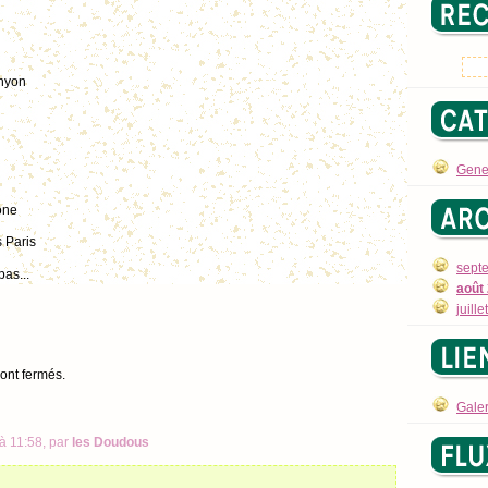
anyon
Gene
one
 Paris
sept
as...
août
juill
sont fermés.
Galer
à 11:58, par
les Doudous