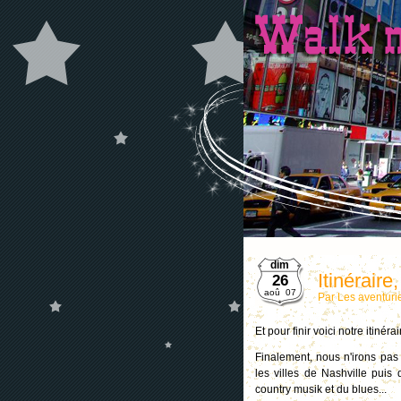
dim
Itinéraire
26
aoû 07
Par Les aventuri
Et pour finir voici notre itinérair
Finalement, nous n'irons pa
les villes de Nashville pui
country musik et du blues...