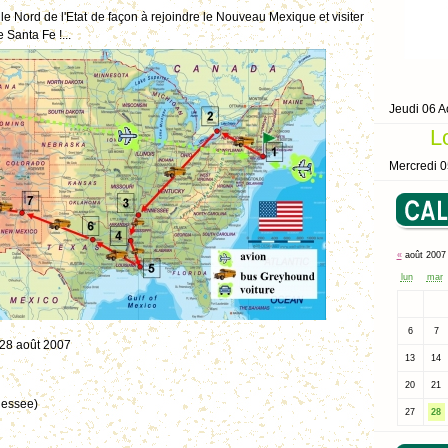
e Nord de l'Etat de façon à rejoindre le Nouveau Mexique et visiter
 Santa Fe !...
Jeudi 06 A
L
Mercredi 0
«
août 200
lun
mar
6
7
e 28 août 2007
13
14
20
21
nessee)
27
28