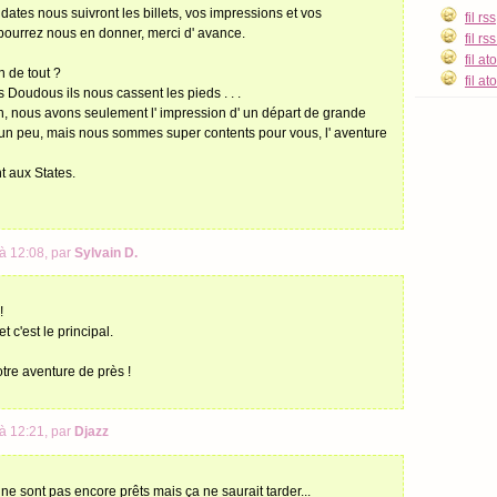
es dates nous suivront les billets, vos impressions et vos
fil rss
ourrez nous en donner, merci d' avance.
fil r
fil a
n de tout ?
fil a
 les Doudous ils nous cassent les pieds . . .
non, nous avons seulement l' impression d' un départ de grande
e un peu, mais nous sommes super contents pour vous, l' aventure
t aux States.
à 12:08, par
Sylvain D.
!
t c'est le principal.
otre aventure de près !
à 12:21, par
Djazz
ne sont pas encore prêts mais ça ne saurait tarder...