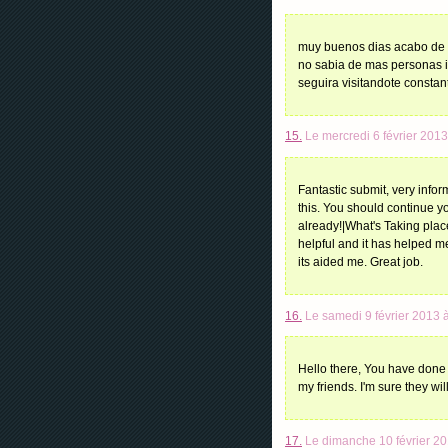
muy buenos dias acabo de 
no sabia de mas personas i
seguira visitandote consta
15.
Le mercredi 6 février 2013
Fantastic submit, very inform
this. You should continue yo
already!|What's Taking place
helpful and it has helped me
its aided me. Great job.
16.
Le samedi 9 février 2013 
Hello there, You have done a 
my friends. I'm sure they wil
17.
Le dimanche 10 février 20