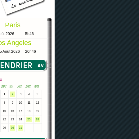
Paris
oût 2026
5h46
os Angeles
5 Août 2026
20h46
7
»
mer
jeu
ven
sam
dim
1
2
3
4
5
8
9
10
11
12
15
16
17
18
19
22
23
24
25
26
29
30
31