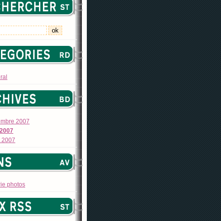
ral
embre 2007
 2007
et 2007
ie photos