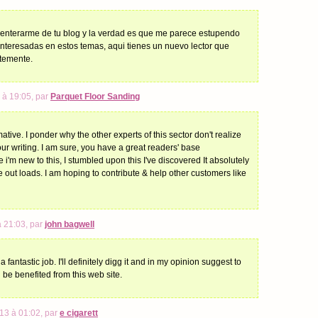
enterarme de tu blog y la verdad es que me parece estupendo
nteresadas en estos temas, aqui tienes un nuevo lector que
ntemente.
 à 19:05, par
Parquet Floor Sanding
ative. I ponder why the other experts of this sector don't realize
ur writing. I am sure, you have a great readers' base
 i'm new to this, I stumbled upon this I've discovered It absolutely
 out loads. I am hoping to contribute & help other customers like
à 21:03, par
john bagwell
fantastic job. I'll definitely digg it and in my opinion suggest to
l be benefited from this web site.
13 à 01:02, par
e cigarett