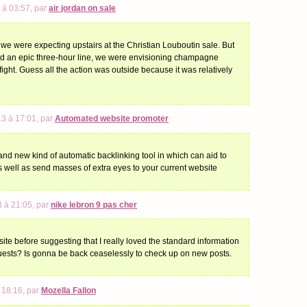
 à 03:57, par
air jordan on sale
 we were expecting upstairs at the Christian Louboutin sale. But
and an epic three-hour line, we were envisioning champagne
 fight. Guess all the action was outside because it was relatively
3 à 17:01, par
Automated website promoter
d new kind of automatic backlinking tool in which can aid to
s well as send masses of extra eyes to your current website
3 à 21:05, par
nike lebron 9 pas cher
 site before suggesting that I really loved the standard information
uests? Is gonna be back ceaselessly to check up on new posts.
 18:16, par
Mozella Fallon