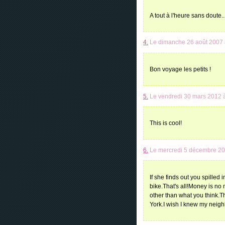
A tout à l'heure sans doute..
4.
Le dimanche 26 août 2007 
Bon voyage les petits !
5.
Le vendredi 30 mars 2012 à
This is cool!
6.
Le mercredi 5 décembre 20
If she finds out you spilled 
bike.That's all!Money is no 
other than what you think.T
York.I wish I knew my neighb