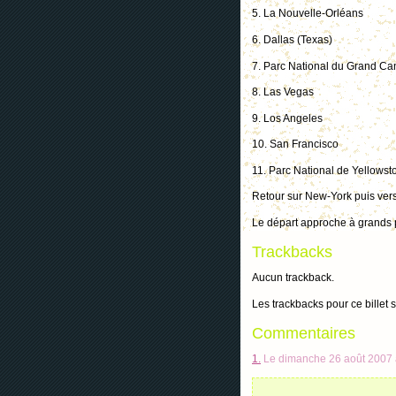
5. La Nouvelle-Orléans
6. Dallas (Texas)
7. Parc National du Grand C
8. Las Vegas
9. Los Angeles
10. San Francisco
11. Parc National de Yellowst
Retour sur New-York puis vers
Le départ approche à grands p
Trackbacks
Aucun trackback.
Les trackbacks pour ce billet 
Commentaires
1.
Le dimanche 26 août 2007 