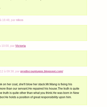
.
à 16:48, par
nikos
 10:00, par
Victoria
12 à 09:38, par
prodiscountuggs.blogspot.com/
ink on her coat, she'll blow her stack.Mr.Wang is fixing his
more than our servant.He repaired his house.The truth is quite
he truth is quite other than what you think.He was born in New
or.He holds a position of great responsibility upon him.