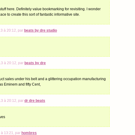
 stuff here. Definitely value bookmarking for revisiting. I wonder
 to create this sort of fantastic informative site.
13 à 20:12, par
beats by dre studio
13 à 20:12, par
beats by dre
uct sales under his belt and a glittering occupation manufacturing
 as Eminem and fifty Cent,
13 à 20:12, par
dr dre beats
ves
 à 13:21, par
hombres