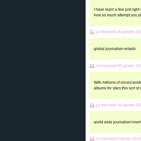
I have learn a few just right
how so much attempt you place
11.
Le mercredi 30 janvier 20
global journalism entails
12.
Le mercredi 30 janvier 20
With millions of record prod
albums for stars this sort of
13.
Le mercredi 30 janvier 20
world wide journalism invol
14.
Le mercredi 6 février 2013